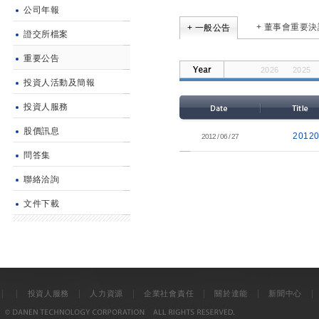
公司年報
+ 董事會重要決
+ 一般公告
證交所檔案
重要公告
2026
2025
投資人活動及簡報
2014
2013
投資人服務
股價訊息
201
2012 / 06 / 27
問答集
聯絡洽詢
文件下載
|
|
|
|
|
|
投資人服務
人力資源
企業社會責任
關於達能
新聞中心