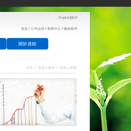
|
English
簡中
/
/
/
首頁
公司治理
新聞中心
聯絡我們
關於達能
/
/
首頁
投資人服務
投資人服務