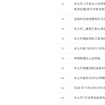
本公司上市前法人說明會
73.
格里拉廳(新北市敦化南
達能科技熱情贊助非凡台
74.
本公司二廠開工動土典
75.
本公司獲經濟部工業局
76.
本公司獲 OHSAS 180
77.
舉辦興櫃法人說明會。
..
78.
本公司興櫃掛牌(達能36
79.
本公司參與2009台灣國
80.
完成 NT 630,000,0
81.
本公司7月份營收創新
82.