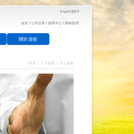
|
English
簡中
/
/
/
首頁
公司治理
新聞中心
聯絡我們
關於達能
/
/
首頁
人力資源
加入達能