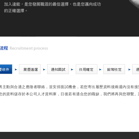
將主動與合適之應徵者聯絡，並安排面試機會，若您寄出履歷資料後兩週內沒有接
您的資料儲存於本公司人才資料庫，日後若有適合您的職缺，我們將再與您聯繫。請將您