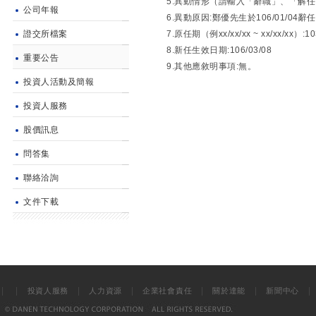
5.異動情形（請輸入「辭職」、「解
公司年報
6.異動原因:鄭優先生於106/01/
證交所檔案
7.原任期（例xx/xx/xx ~ xx/xx/xx）:10
8.新任生效日期:106/03/08
重要公告
9.其他應敘明事項:無。
投資人活動及簡報
投資人服務
股價訊息
問答集
聯絡洽詢
文件下載
|
|
|
|
|
|
投資人服務
人力資源
企業社會責任
關於達能
新聞中心