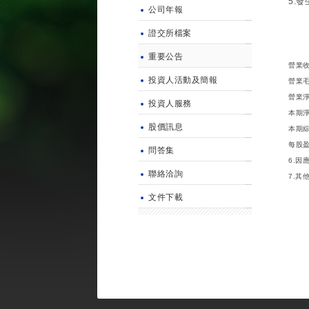
5.
公司年報
證交所檔案
1
重要公告
營業
投資人活動及簡報
營業
營業
投資人服務
本期
股價訊息
本期
每
問答集
6.因
聯絡洽詢
7.其
文件下載