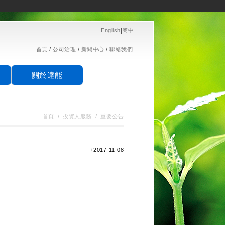
|
English
簡中
/
/
/
首頁
公司治理
新聞中心
聯絡我們
關於達能
/
/
首頁
投資人服務
重要公告
+
2017-11-08