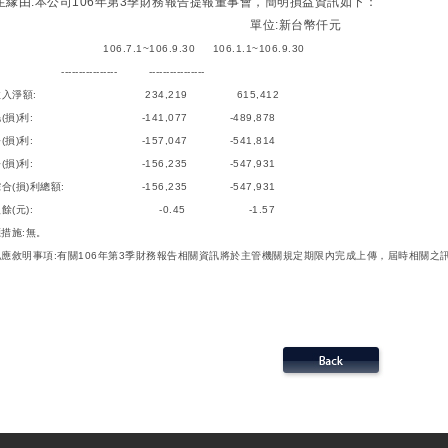
發生緣由:本公司106年第3季財務報告提報董事會，簡明損益資訊如下：
單位:新台幣仟元
06.7.1~106.9.30 106.
---------------- ----------------
收入淨額: 234,219 615,412
毛(損)利: -141,077 -489,878
淨(損)利: -157,047 -541,814
淨(損)利: -156,235 -547,931
綜合(損)利總額: -156,235 -547,931
股盈餘(元): -0.45 -1.57
應措施:無。
他應敘明事項:有關106年第3季財務報告相關資訊將於主管機關規定期限內完成上傳，屆時相關之