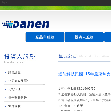
--%>
產品與服務
投資人服務
服務總覽
達能科技民國115年股東常
公司簡介及歷史
1.發生變動日期:115/05/26
公司治理
2.選任或變動人員別（請輸入法人董
每季財務報告
3.舊任者職稱及姓名: (1) 董事：方震
(2) 董事：洪玟琴
每月營收