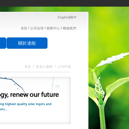
|
English
簡中
/
/
/
首頁
公司治理
新聞中心
聯絡我們
關於達能
/
/
首頁
投資人服務
公司年報