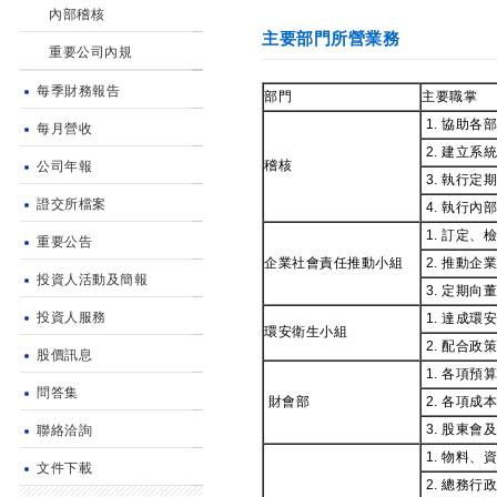
內部稽核
主要部門所營業務
重要公司內規
每季財務報告
部門
主要職掌
1. 協助
每月營收
2. 建立
稽核
公司年報
3. 執行
證交所檔案
4. 執行
1. 訂定
重要公告
企業社會責任推動小組
2. 推動
投資人活動及簡報
3. 定期
投資人服務
1. 達成
環安衛生小組
2. 配合
股價訊息
1. 各項
問答集
財會部
2. 各項
3. 股東
聯絡洽詢
1. 物料
文件下載
2. 總務