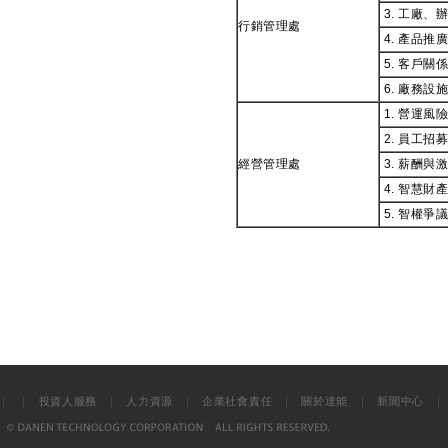
3. 工廠
行銷管理處
4. 產品
5. 客戶
6. 廠務
1. 營運
2. 員工
經營管理處
3. 薪酬
4. 智慧
5. 智權
|
|
|
|
|
|
投資人服務
人力資源
企業社會責任
關於達能
新聞中心